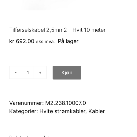
Tilførselskabel 2,5mm2 – Hvit 10 meter
kr
692.00
På lager
eks.mva.
Kjøp
Tilførselskabel
2,5mm2
-
Hvit
Varenummer:
M2.238.10007.0
10
Kategorier:
Hvite strømkabler
,
Kabler
meter
antall