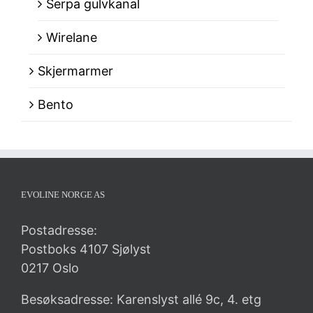
Serpa gulvkanal
Wirelane
Skjermarmer
Bento
EVOLINE NORGE AS
Postadresse:
Postboks 4107 Sjølyst
0217 Oslo
Besøksadresse: Karenslyst allé 9c, 4. etg