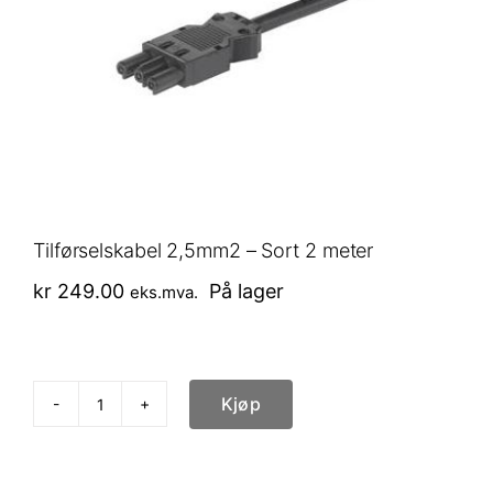
Tilførselskabel 2,5mm2 – Sort 2 meter
kr
249.00
På lager
eks.mva.
Kjøp
Tilførselskabel
2,5mm2
-