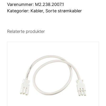
Sort
Varenummer:
M2.238.2007.1
2
Kategorier:
Kabler
,
Sorte strømkabler
meter
antall
Relaterte produkter