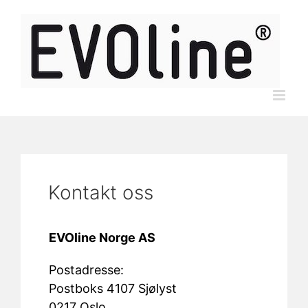
Skip
to
content
Kontakt oss
EVOline Norge AS
Postadresse:
Postboks 4107 Sjølyst
0217 Oslo