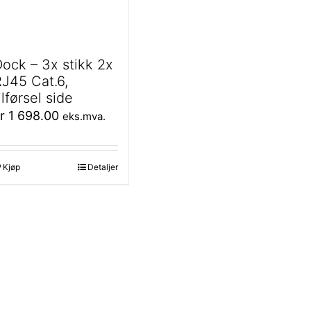
ock – 3x stikk 2x
J45 Cat.6,
ilførsel side
r
1 698.00
eks.mva.
Kjøp
Detaljer