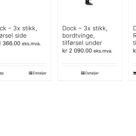
ck – 3x stikk,
Dock – 3x stikk,
D
førsel side
bordtvinge,
R
tilførsel under
t
 366.00
eks.mva.
kr
2 090.00
k
eks.mva.
øp
Detaljer
Detaljer