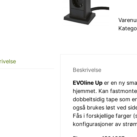
Varen
Katego
rivelse
Beskrivelse
EVOline Up
er en ny smar
hjemmet. Kan fastmontere
dobbeltsidig tape som en
også brukes løst ved sid
Fås i forskjellige farger (
konfigurasjoner av strø