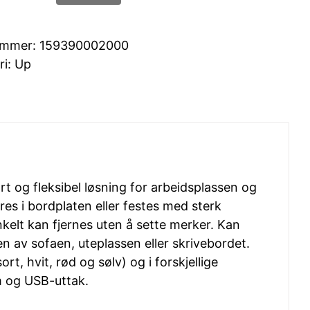
-
2x
ummer:
159390002000
stikk,
ri:
Up
2x
USB-
lader
(2,1A+1A),
sort
antall
t og fleksibel løsning for arbeidsplassen og
s i bordplaten eller festes med sterk
kelt kan fjernes uten å sette merker. Kan
en av sofaen, uteplassen eller skrivebordet.
sort, hvit, rød og sølv) og i forskjellige
m og USB-uttak.