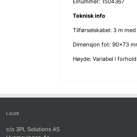
Elnummer: 1504367
Teknisk info
Tilførselskabel: 3 m me
Dimensjon fot: 90×73 
Høyde: Variabel i forhold
LAGER
c/o 3PL Solutions AS