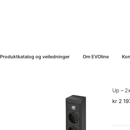
Produktkatalog og veiledninger
Om EVOline
Kon
Up – 2x
kr
2 19