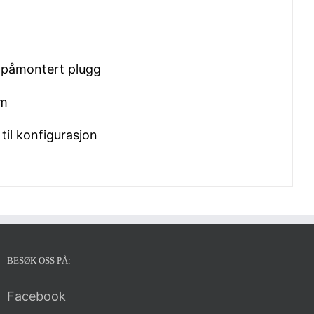
d påmontert plugg
mm
 til konfigurasjon
BESØK OSS PÅ:
Facebook