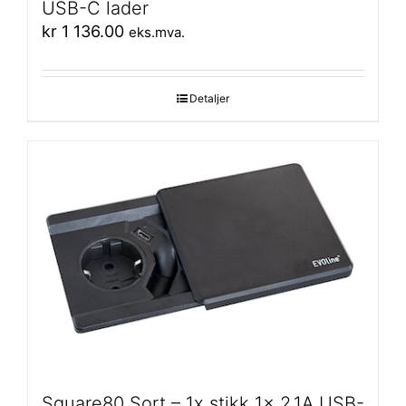
USB-C lader
kr
1 136.00
eks.mva.
Detaljer
Square80 Sort – 1x stikk 1x 2.1A USB-