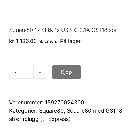
Square80 1x Stikk 1x USB-C 2.1A GST18 sort
kr
1 136.00
På lager
eks.mva.
Kjøp
Square80
1x
Stikk
1x
Varenummer:
159270024300
USB-
Kategorier:
Square80
,
Square80 med GST18
C
strømplugg (til Express)
2.1A
GST18