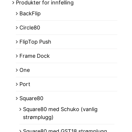
Produkter for innfelling
BackFlip
Circle80
FlipTop Push
Frame Dock
One
Port
Square80
Square80 med Schuko (vanlig
strømplugg)
Square80 med GST18 strømplugg