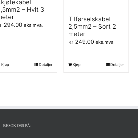
kjøtekabel
,5mm2 – Hvit 3
meter
Tilførselskabel
r
294.00
eks.mva.
2,5mm2 – Sort 2
meter
kr
249.00
eks.mva.
Kjøp
Detaljer
Kjøp
Detaljer
BESØK OSS PÅ: