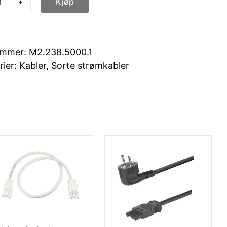
Kjøp
Skjøtekabel
2,5mm2
-
Sort
ummer:
M2.238.5000.1
5
rier:
Kabler
,
Sorte strømkabler
meter
antall