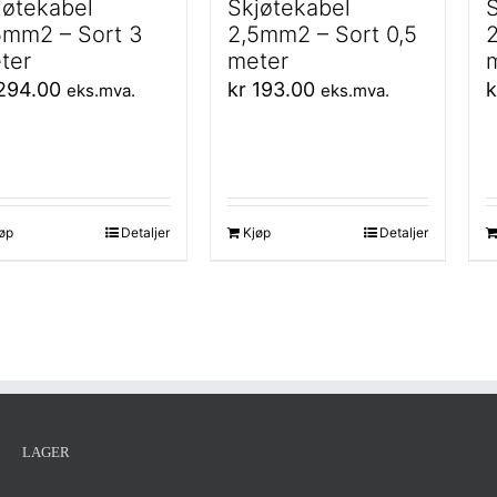
jøtekabel
Skjøtekabel
S
5mm2 – Sort 3
2,5mm2 – Sort 0,5
2
ter
meter
294.00
kr
193.00
k
eks.mva.
eks.mva.
øp
Detaljer
Kjøp
Detaljer
LAGER