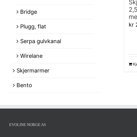
Sk
2,
Bridge
me
kr
Plugg, flat
Serpa gulvkanal
Wirelane
Kj
Skjermarmer
Bento
EVOLINE NORGE AS