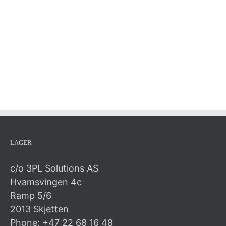
LAGER
c/o 3PL Solutions AS
Hvamsvingen 4c
Ramp 5/6
2013 Skjetten
Phone: +47 22 68 16 48