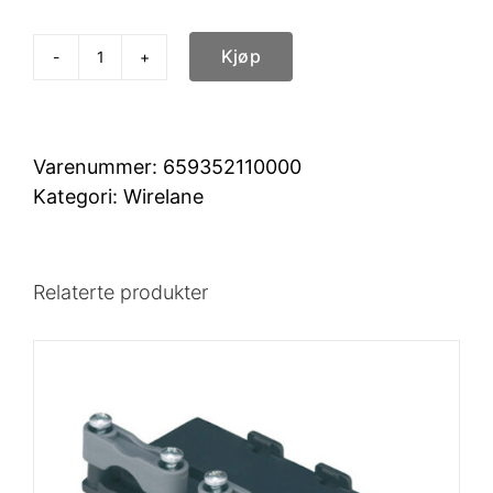
Kjøp
WireLane,
grey,
RAL
7035,
Varenummer:
659352110000
1.000
Kategori:
Wirelane
mm
antall
Relaterte produkter