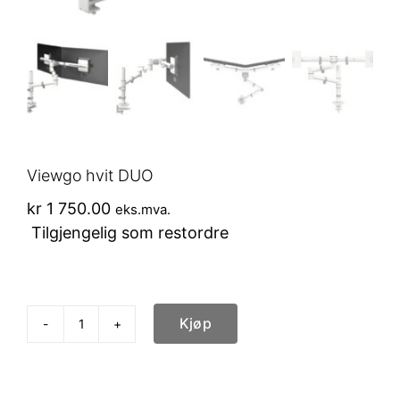
Viewgo hvit DUO
kr
1 750.00
eks.mva.
Tilgjengelig som restordre
Kjøp
Viewgo
hvit
DUO