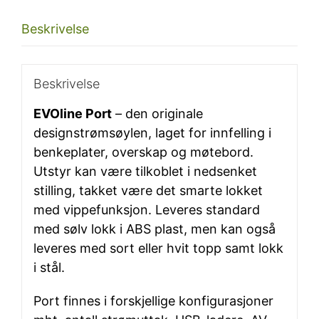
(2,1A+1A),
Beskrivelse
sort
topp
antall
Beskrivelse
EVOline Port
– den originale
designstrømsøylen, laget for innfelling i
benkeplater, overskap og møtebord.
Utstyr kan være tilkoblet i nedsenket
stilling, takket være det smarte lokket
med vippefunksjon. Leveres standard
med sølv lokk i ABS plast, men kan også
leveres med sort eller hvit topp samt lokk
i stål.
Port finnes i forskjellige konfigurasjoner