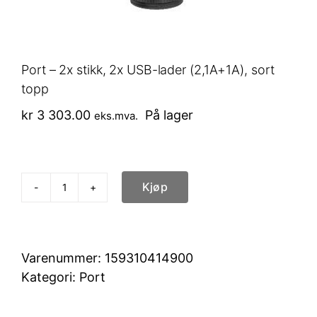
Port – 2x stikk, 2x USB-lader (2,1A+1A), sort
topp
kr
3 303.00
På lager
eks.mva.
Kjøp
Port
-
2x
stikk,
Varenummer:
159310414900
2x
Kategori:
Port
USB-
lader