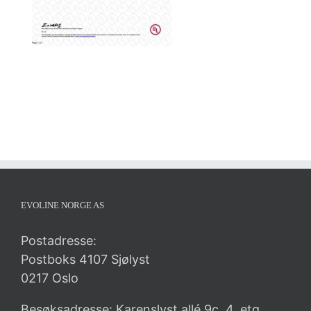
EVOLINE NORGE AS
Postadresse:
Postboks 4107 Sjølyst
0217 Oslo
Besøksadresse: Karenslyst allé 9c, 4. etg