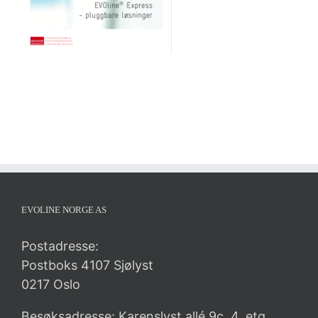
EVOLINE NORGE AS
Postadresse:
Postboks 4107 Sjølyst
0217 Oslo
Besøksadresse: Karenslyst allé 9c, 4. etg