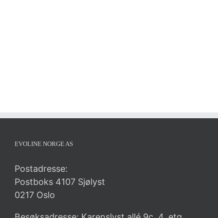
EVOLINE NORGE AS
Postadresse:
Postboks 4107 Sjølyst
0217 Oslo
Besøksadresse: Karenslyst allé 9c, 4. etg