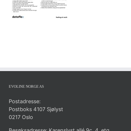
EVOLINE NORGE AS
Postadresse:
Postboks 4107 Sjølyst
0217 Oslo
Besøksadresse: Karenslyst allé 9c, 4. etg