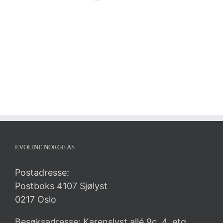
EVOLINE NORGE AS
Postadresse:
Postboks 4107 Sjølyst
0217 Oslo
Besøksadresse: Karenslyst allé 9c, 4. etg