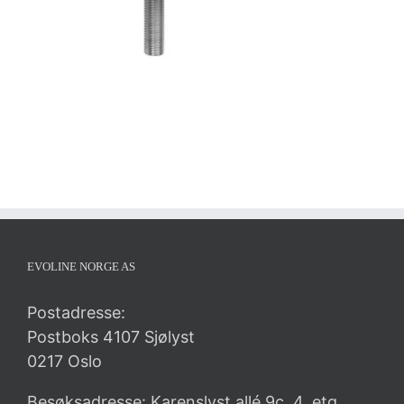
EVOLINE NORGE AS
Postadresse:
Postboks 4107 Sjølyst
0217 Oslo
Besøksadresse: Karenslyst allé 9c, 4. etg