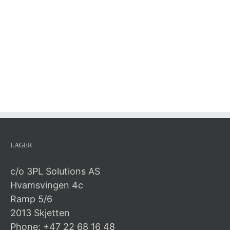
LAGER
c/o 3PL Solutions AS
Hvamsvingen 4c
Ramp 5/6
2013 Skjetten
Phone: +47 22 68 16 48